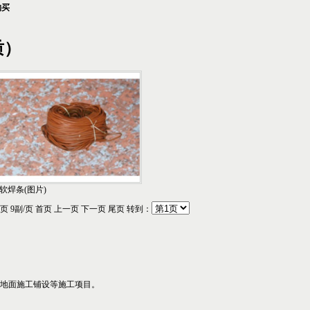
购买
质）
C软焊条(图片)
页
9
副/页 首页 上一页 下一页 尾页 转到：
房地面施工铺设等施工项目。