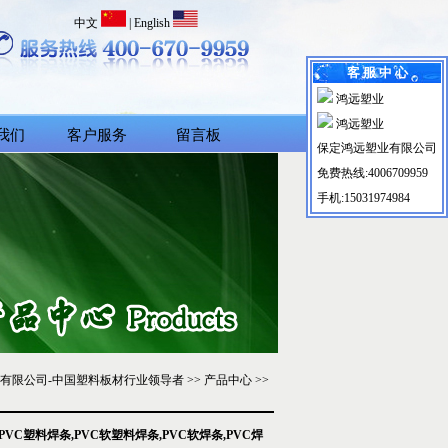
中文
|
English
客 服 中 心
鸿远塑业
鸿远塑业
我们
客户服务
留言板
保定鸿远塑业有限公司
免费热线:4006709959
手机:15031974984
远塑业有限公司-中国塑料板材行业领导者
>>
产品中心
>>
C塑料焊条,PVC软塑料焊条,PVC软焊条,PVC焊