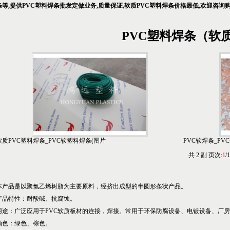
条等,提供PVC塑料焊条批发定做业务,质量保证,软质PVC塑料焊条价格最低,欢迎咨询
PVC塑料焊条（软
软质PVC塑料焊条_PVC软塑料焊条(图片
PVC软焊条_PV
共
2
副 页次:
1
/
1
本产品是以聚氯乙烯树脂为主要原料，经挤出成型的半圆形条状产品。
产品特性：耐酸碱、抗腐蚀。
用途：广泛应用于PVC软质板材的连接，焊接。常用于环保防腐设备、电镀设备、厂
颜色：绿色、棕色。